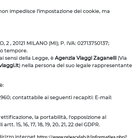
iò non impedisce l'impostazione dei cookie, ma
TO, 2 , 20121 MILANO (MI); P. IVA: 02713750137;
pro tempore.
 ai sensi della Legge, è
Agenzia Viaggi Zaganelli
(Via
iaggi.it
) nella persona del suo legale rappresentante
è:
960; contattabile ai seguenti recapiti: E-mail:
ettificazione, la portabilità, l'opposizione al
tt. 15, 16, 17, 18, 19, 20, 21, 22 del GDPR.
irizzo internet
https://www.privacylab.it/informativa.php?