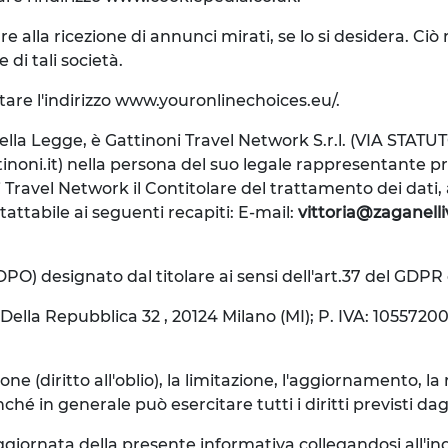
re alla ricezione di annunci mirati, se lo si desidera. C
 di tali società.
itare l'indirizzo www.youronlinechoices.eu/.
i della Legge, è Gattinoni Travel Network S.r.l. (VIA STATU
tinoni.it) nella persona del suo legale rappresentante 
oni Travel Network il Contitolare del trattamento dei dati,
ntattabile ai seguenti recapiti: E-mail:
vittoria@zaganelliv
(DPO) designato dal titolare ai sensi dell'art.37 del GDPR 
ella Repubblica 32 , 20124 Milano (MI); P. IVA: 10557200
ne (diritto all'oblio), la limitazione, l'aggiornamento, la r
n generale può esercitare tutti i diritti previsti dagli ar
giornata della presente informativa collegandosi all'ind