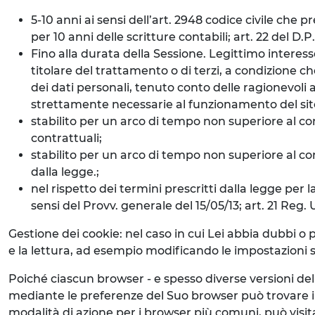
5-10 anni ai sensi dell’art. 2948 codice civile che 
per 10 anni delle scritture contabili; art. 22 del D.
Fino alla durata della Sessione. Legittimo interess
titolare del trattamento o di terzi, a condizione ch
dei dati personali, tenuto conto delle ragionevoli a
strettamente necessarie al funzionamento del sito 
stabilito per un arco di tempo non superiore al con
contrattuali;
stabilito per un arco di tempo non superiore al cons
dalla legge.;
nel rispetto dei termini prescritti dalla legge per l
sensi del Provv. generale del 15/05/13; art. 21 Reg.
Gestione dei cookie: nel caso in cui Lei abbia dubbi o 
e la lettura, ad esempio modificando le impostazioni su
Poiché ciascun browser - e spesso diverse versioni de
mediante le preferenze del Suo browser può trovare i
modalità di azione per i browser più comuni, può visit