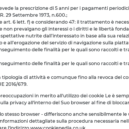
prevede la prescrizione di 5 anni per i pagamenti periodic
P.R. 29 Settembre 1973, n.600.;
e art. 6 lett. f) e considerando 47: il trattamento è nece
e non prevalgano gli interessi o i diritti e le libertà fo
spettative nutrite dall’interessato in base alla sua relazi
e all’erogazione del servizio di navigazione sulla piatt
seguimento delle finalità per le quali sono raccolti e tra
eguimento delle finalità per le quali sono raccolti e tra
a tipologia di attività e comunque fino alla revoca del con
 UE 2016/679.
preoccupazioni in merito all'utilizzo dei cookie Le è se
lla privacy all'interno del Suo browser al fine di blocca
llo stesso browser - differiscono anche sensibilmente l
nformazioni dettagliate sulla procedura necessaria nel
are l'indirizzo www.cookiepedia.co.uk.