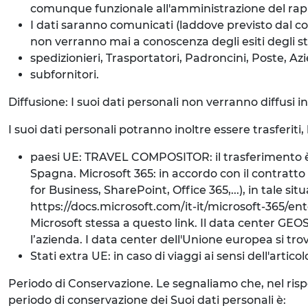
comunque funzionale all'amministrazione del rap
I dati saranno comunicati (laddove previsto dal co
non verranno mai a conoscenza degli esiti degli ste
spedizionieri, Trasportatori, Padroncini, Poste, Azi
subfornitori.
Diffusione: I suoi dati personali non verranno diffusi 
I suoi dati personali potranno inoltre essere trasferiti,
paesi UE: TRAVEL COMPOSITOR: il trasferimento è d
Spagna. Microsoft 365: in accordo con il contratto d
for Business, SharePoint, Office 365,...), in tale s
https://docs.microsoft.com/it-it/microsoft-365/
Microsoft stessa a questo link. Il data center GEOS
l’azienda. I data center dell'Unione europea si trov
Stati extra UE: in caso di viaggi ai sensi dell'artic
Periodo di Conservazione. Le segnaliamo che, nel rispetto
periodo di conservazione dei Suoi dati personali è: