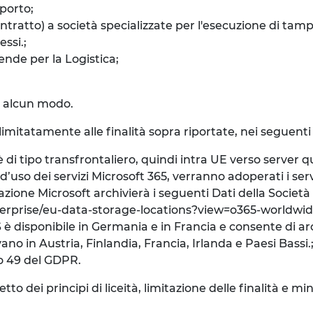
porto;
ntratto) a società specializzate per l'esecuzione di tam
ssi.;
ende per la Logistica;
in alcun modo.
 limitatamente alle finalità sopra riportate, nei seguenti 
i tipo transfrontaliero, quindi intra UE verso server q
’uso dei servizi Microsoft 365, verranno adoperati i serv
ituazione Microsoft archivierà i seguenti Dati della Societ
enterprise/eu-data-storage-locations?view=o365-worldwi
 è disponibile in Germania e in Francia e consente di arch
ano in Austria, Finlandia, Francia, Irlanda e Paesi Bassi.
olo 49 del GDPR.
 dei principi di liceità, limitazione delle finalità e mini